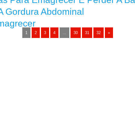
A Gordura Abdominal
magrecer
1
2
3
4
...
30
31
32
»