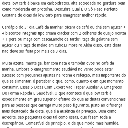
dieta low carb é baixa em carboidratos, alta sociedade no gordura bem
como moderada em proteína. Descubra Qual É O Sô Peso Perfeito
Gostaria de dicas da low carb para emagrecer melhor rápido.
Cardápio do 3º dia.Café da manhã1 xícara de café ou chá sem açúcar +
4 biscoitos integrais tipo cream cracker com 2 colheres de queijo ricotta
+ 1 pera ou maçã com cascaLanche da tarde1 taça de gelatina sem
açúcar ou 1 taça de melão em cubos3 more ro Além disso, esta dieta
não deve ser feita por mais de 3 dias.
Muita azeite, manteiga, bar com nata e também ovos no café da
manhã. Embora o emagrecimento saudável no verão pode estar
sucesso com pequenos ajustes na rotina e refeição, mais importante do
que se alimentar, é perceber o que, como, quanto e em que momento
consumir. Essas 5 Dicas Com Expert Vão Trepar Auxiliar A Emagrecer
De Forma Rápida E Saudável! O que acontece é que low carb é
especialmente em grau superior efetivo do que as dietas convencionais
para as pessoas que carrega muito peso figurante, justo ao diferença
mais destacado da dieta, que é a ausência da privação. Bem como
acredite, são pequenas dicas tal como essas, que fazem toda a
discrepância. Comestível de princípio, o de que modo mais humilde,