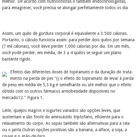
melhor. De acordo com nutricionistas e também endocrinologistas,
para emagrecer, você precisa se alongar perfeitamente todos os dia
Assim, um quilo de gordura corporal é equivalente a 3.500 calorias.
Portanto, o cálculo funciona assim: para perder dois quilos por semana
(7 mil calorias), você deve perder 1.000 calorias por dia. Em um mês,
você pode perder, em média, de 3 a 4 quilos se seguir um plano
bastante rígido.
Efeitos das diferentes doses de topiramato e da duração do trata-
mento na perda de pes "() o efeito do topiramato de levar à perda
de peso em média de 5,3 kg é semelhante ou até melhor que o efeito
obtido com os outros fármacos antiobesidade disponíveis no
mercado12." Figura 1.
Leite, queijos magros e iogurtes variados são opções leves, que
sustentam e são fonte do aminoácido triptofano, eficiente para o
relaxamento do corpo. As sopas também são alternativas para a ceia
ou o janta Outras opções positivas são a banana, a alface, a soja, a
couve e o grão-de-bico.