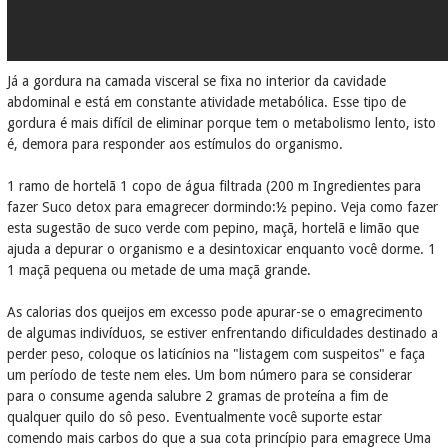
Já a gordura na camada visceral se fixa no interior da cavidade
abdominal e está em constante atividade metabólica. Esse tipo de
gordura é mais difícil de eliminar porque tem o metabolismo lento, isto
é, demora para responder aos estímulos do organismo.
1 ramo de hortelã 1 copo de água filtrada (200 m Ingredientes para
fazer Suco detox para emagrecer dormindo:½ pepino. Veja como fazer
esta sugestão de suco verde com pepino, maçã, hortelã e limão que
ajuda a depurar o organismo e a desintoxicar enquanto você dorme. 1
1 maçã pequena ou metade de uma maçã grande.
As calorias dos queijos em excesso pode apurar-se o emagrecimento
de algumas indivíduos, se estiver enfrentando dificuldades destinado a
perder peso, coloque os laticínios na "listagem com suspeitos" e faça
um período de teste nem eles. Um bom número para se considerar
para o consume agenda salubre 2 gramas de proteína a fim de
qualquer quilo do sô peso. Eventualmente você suporte estar
comendo mais carbos do que a sua cota princípio para emagrece Uma