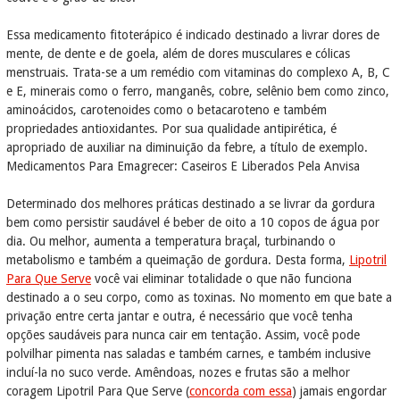
Essa medicamento fitoterápico é indicado destinado a livrar dores de
mente, de dente e de goela, além de dores musculares e cólicas
menstruais. Trata-se a um remédio com vitaminas do complexo A, B, C
e E, minerais como o ferro, manganês, cobre, selênio bem como zinco,
aminoácidos, carotenoides como o betacaroteno e também
propriedades antioxidantes. Por sua qualidade antipirética, é
apropriado de auxiliar na diminuição da febre, a título de exemplo.
Medicamentos Para Emagrecer: Caseiros E Liberados Pela Anvisa
Determinado dos melhores práticas destinado a se livrar da gordura
bem como persistir saudável é beber de oito a 10 copos de água por
dia. Ou melhor, aumenta a temperatura braçal, turbinando o
metabolismo e também a queimação de gordura. Desta forma,
Lipotril
Para Que Serve
você vai eliminar totalidade o que não funciona
destinado a o seu corpo, como as toxinas. No momento em que bate a
privação entre certa jantar e outra, é necessário que você tenha
opções saudáveis ​​para nunca cair em tentação. Assim, você pode
polvilhar pimenta nas saladas e também carnes, e também inclusive
incluí-la no suco verde. Amêndoas, nozes e frutas são a melhor
coragem Lipotril Para Que Serve (
concorda com essa
) jamais engordar