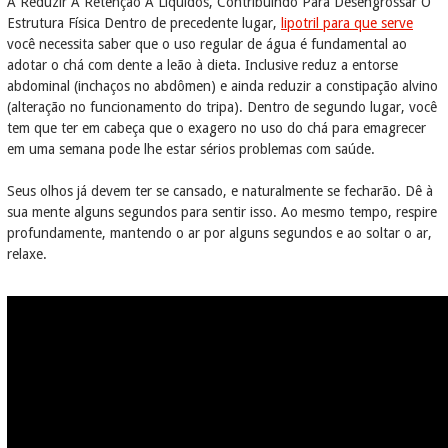
A Reduzir A Retenção A Líquidos, Contribuindo Para Desengrossar O
Estrutura Física Dentro de precedente lugar,
lipotril para que serve
você necessita saber que o uso regular de água é fundamental ao
adotar o chá com dente a leão à dieta. Inclusive reduz a entorse
abdominal (inchaços no abdômen) e ainda reduzir a constipação alvino
(alteração no funcionamento do tripa). Dentro de segundo lugar, você
tem que ter em cabeça que o exagero no uso do chá para emagrecer
em uma semana pode lhe estar sérios problemas com saúde.
Seus olhos já devem ter se cansado, e naturalmente se fecharão. Dê à
sua mente alguns segundos para sentir isso. Ao mesmo tempo, respire
profundamente, mantendo o ar por alguns segundos e ao soltar o ar,
relaxe.