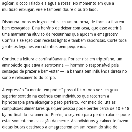
açúcar, o coco ralado e a água a rosas. No momento em que a
multidão enxugar, vire e também doure o outro lado.
Disponha todos os ingredientes em um prancha, de forma a ficarem
bem espaçados. E na horário de deixar com casa, que esse aderir à
uma marmitinha aluvião de receitinhas que ajudam a emagrecer?
Confira a seleção com receitas lights e também saborosas. Corte toda
gente os legumes em cubinhos bem pequenos.
Continue a leitura e confira!Banana. Por ser rica em triptofano, um
aminoácido que ativa a serotonina — hormônio responsável pela
sensação de prazer e bem-estar —, a banana tem influência direta no
sono e relaxamento do corpo.
A expressão "a mente tem poder" possui feito todo vez em grau
superior sentido na essência com indivíduos que recorrem a
hipnoterapia para alcançar o peso perfeito. Por meio do luta as
compulsões alimentares qualquer pessoa pode perder cerca de 10 e 18
kg no final do tratamento. Porém, o segredo para perder calorias pode
estar somente no avaliação da mente. As indivíduos geralmente fazem
dietas loucas destinado a emagrecerem em um resumido sítio de