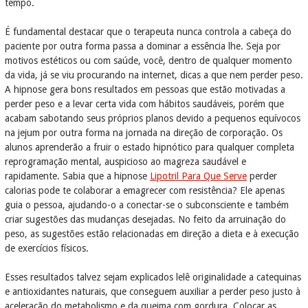
tempo.
É fundamental destacar que o terapeuta nunca controla a cabeça do
paciente por outra forma passa a dominar a essência lhe. Seja por
motivos estéticos ou com saúde, você, dentro de qualquer momento
da vida, já se viu procurando na internet, dicas a que nem perder peso.
A hipnose gera bons resultados em pessoas que estão motivadas a
perder peso e a levar certa vida com hábitos saudáveis, porém que
acabam sabotando seus próprios planos devido a pequenos equívocos
na jejum por outra forma na jornada na direção de corporação. Os
alunos aprenderão a fruir o estado hipnótico para qualquer completa
reprogramação mental, auspicioso ao magreza saudável e
rapidamente. Sabia que a hipnose
Lipotril Para Que Serve
perder
calorias pode te colaborar a emagrecer com resistência? Ele apenas
guia o pessoa, ajudando-o a conectar-se o subconsciente e também
criar sugestões das mudanças desejadas. No feito da arruinação do
peso, as sugestões estão relacionadas em direção a dieta e à execução
de exercícios físicos.
Esses resultados talvez sejam explicados lelê originalidade a catequinas
e antioxidantes naturais, que conseguem auxiliar a perder peso justo à
aceleração do metabolismo e da queima com gordura. Colocar as