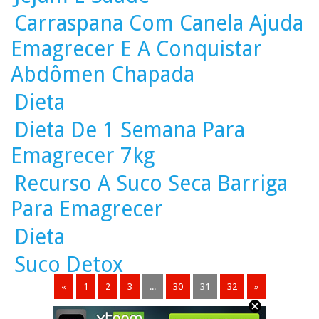
Carraspana Com Canela Ajuda
Emagrecer E A Conquistar
Abdômen Chapada
Dieta
Dieta De 1 Semana Para
Emagrecer 7kg
Recurso A Suco Seca Barriga
Para Emagrecer
Dieta
Suco Detox
«
1
2
3
...
30
31
32
»