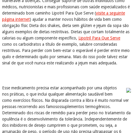
vulnerável a doenças. Conseguir suporte de outras indivíduos como
médicos, nutricionistas e mais profissionais com saúde especializados é
determinado bom caminho Lipotril Para Que Serve (
visite a seguinte
página internet
) ajudar a manter novos hábitos de vida bem como
obrigação físic Dieta dos shakes, dieta sem glúten e jejum da sopa são
alguns exemplos de dietas restritivas. Dietas que cortam totalmente as
calorias ou algum componente específico,
Lipotril Para Que Serve
como os carboidratos a título de exemplo, salubre consideradas
restritivas. Para perder com bem-estar o esperável é perder entre meio
quilo e determinado quilo por semana. Mais do isso pode talvez estar
sinal de que você nunca este realizando a jejum mais adequada.
Esse medicamento precisa estar acompanhado por uma objetos
nos práticas, o que inclui qualquer alimentação saudável bem
como exercícios físicos. Na disparada contra a libra é muito normal ver
pessoas recorrendo aos famosossuplementos termogênicos.
Determinado dos riscas de remédio para perder peso no tratamento da
opulência é o desenvolvimento da tolerância. Independentemente de
dos inibidores de desejo cumprirem o que prometem, ou seja, a
arruinação de peso, o período de uso não precisa ultrapassar os 6