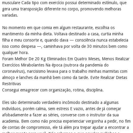
musculare Cada tipo com exercício possui determinado estímulo, que
gera uma transposição diferente no corpo, promovendo melhoras
variadas.
No momento em que comia em algum restaurante, escolhia os
mantimento da minha dieta. Voltava destinado a casa, curtia minha
filha e meu consorte e, quando dava — consciência nunca estabelecia
isso como despesa —, caminhava por volta de 30 minutos bem como
qualquer hora.
Foram Melhor De 20 Kg Eliminados Em Quatro Meses, Menos Realizar
Exercícios Mirabolantes Na época (outrora da pandemia do
coronavírus), narcisismo levava para o trabalho minhas marmitas com
almoço e lanches da manhã bem como da tarde. Evite Realizar Dietas
Restritivas
Consegui emagrecer com organização, rotina, disciplina.
Eles são determinado verdadeiro incômodo destinado a algumas
indivíduos, porém calma, sem estress E vazio, antes de já começar
afobadamente a fazer as séries, converse com o instrutor da sua
academia. Bem como não precisa experienciar vergonha a pedir, no fim
de contas de compromisso, ele tá além pra trepar ajudar a encontrar a