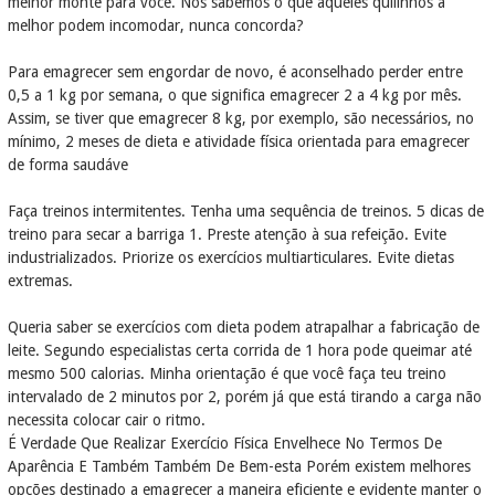
melhor monte para você. Nós sabemos o que aqueles quilinhos a
melhor podem incomodar, nunca concorda?
Para emagrecer sem engordar de novo, é aconselhado perder entre
0,5 a 1 kg por semana, o que significa emagrecer 2 a 4 kg por mês.
Assim, se tiver que emagrecer 8 kg, por exemplo, são necessários, no
mínimo, 2 meses de dieta e atividade física orientada para emagrecer
de forma saudáve
Faça treinos intermitentes. Tenha uma sequência de treinos. 5 dicas de
treino para secar a barriga 1. Preste atenção à sua refeição. Evite
industrializados. Priorize os exercícios multiarticulares. Evite dietas
extremas.
Queria saber se exercícios com dieta podem atrapalhar a fabricação de
leite. Segundo especialistas certa corrida de 1 hora pode queimar até
mesmo 500 calorias. Minha orientação é que você faça teu treino
intervalado de 2 minutos por 2, porém já que está tirando a carga não
necessita colocar cair o ritmo.
É Verdade Que Realizar Exercício Física Envelhece No Termos De
Aparência E Também Também De Bem-esta Porém existem melhores
opções destinado a emagrecer a maneira eficiente e evidente manter o