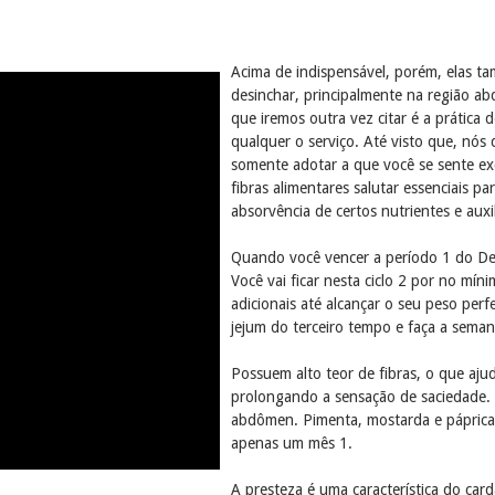
Acima de indispensável, porém, elas t
desinchar, principalmente na região ab
que iremos outra vez citar é a prática 
qualquer o serviço. Até visto que, nós
somente adotar a que você se sente exce
fibras alimentares salutar essenciais
absorvência de certos nutrientes e auxil
Quando você vencer a período 1 do Des
Você vai ficar nesta ciclo 2 por no mí
adicionais até alcançar o seu peso per
jejum do terceiro tempo e faça a seman
Possuem alto teor de fibras, o que aju
prolongando a sensação de saciedade. A
abdômen. Pimenta, mostarda e páprica. 
apenas um mês 1.
A presteza é uma característica do car