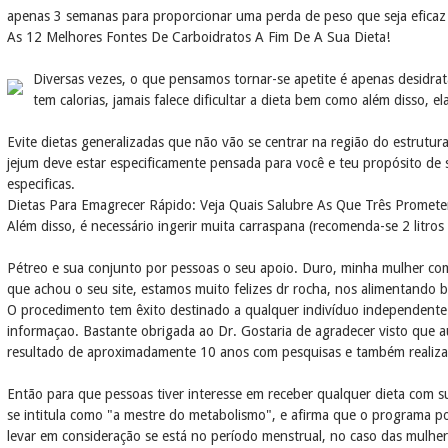
apenas 3 semanas para proporcionar uma perda de peso que seja eficaz 
As 12 Melhores Fontes De Carboidratos A Fim De A Sua Dieta!
Diversas vezes, o que pensamos tornar-se apetite é apenas desidra
tem calorias, jamais falece dificultar a dieta bem como além disso
Evite dietas generalizadas que não vão se centrar na região do estrutura
jejum deve estar especificamente pensada para você e teu propósito de 
especificas.
Dietas Para Emagrecer Rápido: Veja Quais Salubre As Que Três Prome
Além disso, é necessário ingerir muita carraspana (recomenda-se 2 litros
Pétreo e sua conjunto por pessoas o seu apoio. Duro, minha mulher comp
que achou o seu site, estamos muito felizes dr rocha, nos alimentando 
O procedimento tem êxito destinado a qualquer indivíduo independente 
informaçao. Bastante obrigada ao Dr. Gostaria de agradecer visto que 
resultado de aproximadamente 10 anos com pesquisas e também realiza
Então para que pessoas tiver interesse em receber qualquer dieta com 
se intitula como "a mestre do metabolismo", e afirma que o programa
levar em consideração se está no período menstrual, no caso das mulhe