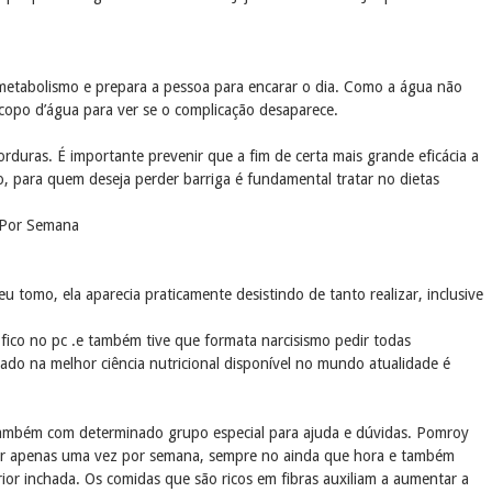
 metabolismo e prepara a pessoa para encarar o dia. Como a água não
 copo d’água para ver se o complicação desaparece.
orduras. É importante prevenir que a fim de certa mais grande eficácia a
, para quem deseja perder barriga é fundamental tratar no dietas
 Por Semana
omo, ela aparecia praticamente desistindo de tanto realizar, inclusive
fico no pc .e também tive que formata narcisismo pedir todas
do na melhor ciência nutricional disponível no mundo atualidade é
e também com determinado grupo especial para ajuda e dúvidas. Pomroy
sar apenas uma vez por semana, sempre no ainda que hora e também
r inchada. Os comidas que são ricos em fibras auxiliam a aumentar a