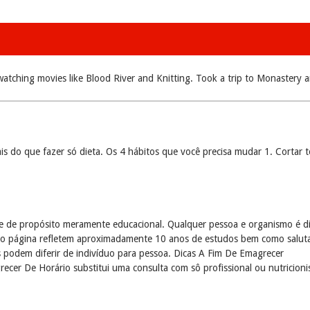
atching movies like Blood River and Knitting. Took a trip to Monastery an
mais do que fazer só dieta. Os 4 hábitos que você precisa mudar 1. Corta
 de propósito meramente educacional. Qualquer pessoa e organismo é dis
mo página refletem aproximadamente 10 anos de estudos bem como saluta
 podem diferir de indivíduo para pessoa. Dicas A Fim De Emagrecer
 De Horário substitui uma consulta com sô profissional ou nutricionist