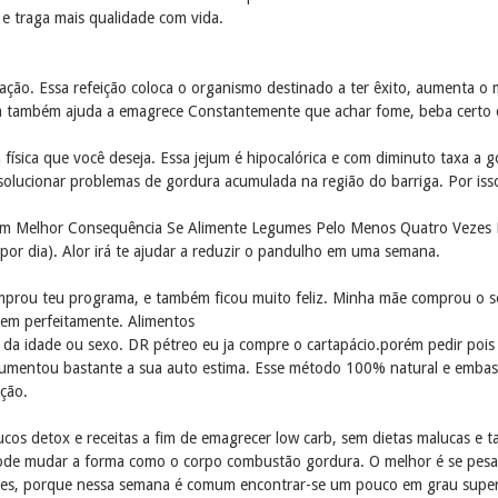
e traga mais qualidade com vida.
tação. Essa refeição coloca o organismo destinado a ter êxito, aumenta o
, ela também ajuda a emagrece Constantemente que achar fome, beba certo
 física que você deseja. Essa jejum é hipocalórica e com diminuto taxa a g
solucionar problemas de gordura acumulada na região do barriga. Por isso
tem Melhor Consequência Se Alimente Legumes Pelo Menos Quatro Vezes
 por dia). Alor irá te ajudar a reduzir o pandulho em uma semana.
rou teu programa, e também ficou muito feliz. Minha mãe comprou o seu t
bem perfeitamente. Alimentos
da idade ou sexo. DR pétreo eu ja compre o cartapácio.porém pedir pois 
aumentou bastante a sua auto estima. Esse método 100% natural e embasa
ção.
sucos detox e receitas a fim de emagrecer low carb, sem dietas malucas 
 pode mudar a forma como o corpo combustão gordura. O melhor é se pe
res, porque nessa semana é comum encontrar-se um pouco em grau superio