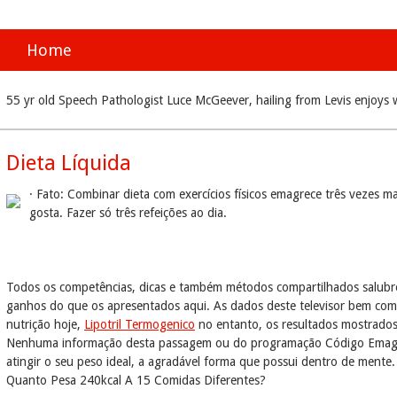
Home
55 yr old Speech Pathologist Luce McGeever, hailing from Levis enjoys w
Dieta Líquida
· Fato: Combinar dieta com exercícios físicos emagrece três vezes 
gosta. Fazer só três refeições ao dia.
Todos os competências, dicas e também métodos compartilhados salubre
ganhos do que os apresentados aqui. As dados deste televisor bem co
nutrição hoje,
Lipotril Termogenico
no entanto, os resultados mostrados
Nenhuma informação desta passagem ou do programação Código Emagrecer
atingir o seu peso ideal, a agradável forma que possui dentro de mente.
Quanto Pesa 240kcal A 15 Comidas Diferentes?