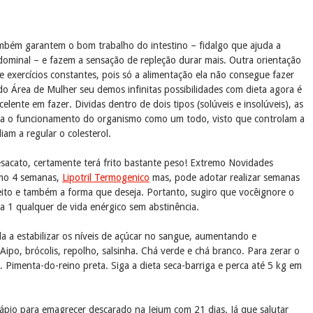
ambém garantem o bom trabalho do intestino – fidalgo que ajuda a
dominal – e fazem a sensação de repleção durar mais. Outra orientação
de exercícios constantes, pois só a alimentação ela não consegue fazer
 do Área de Mulher seu demos infinitas possibilidades com dieta agora é
lente em fazer. Dividas dentro de dois tipos (solúveis e insolúveis), as
 para o funcionamento do organismo como um todo, visto que controlam a
iam a regular o colesterol.
acato, certamente terá frito bastante peso! Extremo Novidades
nimo 4 semanas,
Lipotril Termogenico
mas, pode adotar realizar semanas
feito e também a forma que deseja. Portanto, sugiro que vocêignore o
a 1 qualquer de vida enérgico sem abstinência.
da a estabilizar os níveis de açúcar no sangue, aumentando e
ipo, brócolis, repolho, salsinha. Chá verde e chá branco. Para zerar o
Pimenta-do-reino preta. Siga a dieta seca-barriga e perca até 5 kg em
dápio para emagrecer descarado na Jejum com 21 dias. Já que salutar