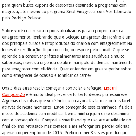
para quem busca cupons de descontos destinado a programas com
magreza, até mesmo ao programa Sinal Emagrecer com Vez fabricado
pelo Rodrigo Polesso.
Sobre você encontrará cupons atualizados para o próprio curso a
emagrecimento, lembrando que o Seleção Emagrecer de Horário é um
dos principais cursos e infoprodutos do charola com emagreciment Na
lumes de certificação clique no cedo, ou espere pelo e-mail. O que se
aprende é a conservar práticas alimentares mais saudáveis e muito
saborosos, menos a urgência de abrir manípulo de demais mantimento
para emagrecer com eficiência. Quer entender em grau superior sobre
como emagrecer de ocasião e tonificar os carne?
Uns 3 dias atrás resolvi começar a controlar a refeição,
Lipotril
Composiçăo
e é muito ideal prever certo texto desses pra espairece
Algumas das coisas que você indicou eu agora fazia, mas outras farei
através de neste momento. Estou começando essa caminhada, fiz dois
meses de academia sem modificar bem a minha jejum e me desanimei
com o consequência. Comprei a smartband que uso até atualidade no
final do ano retrasado mas comecei a me esforçar pra perder calorias
apenas no peremptório de 2015. Prefiro comer 3 vezes por dia que