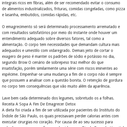
integrais ricos em fibras, além de ser recomendado evitar o consumo
de alimentos industrializados, frituras, comidas congeladas, como pizza
e lasanha, embutidos, comidas rápidas, etc.
O emagrecimento só será determinado processamento arrematado e
com resultados satisfatórios por meio do instante onde houver um
entendimento adequado sobre diversos fatores, tal como a
alimentação. O corpo tem necessidades que demandam cultura mais
adequados e umestilo com vidaregrado. Demais jeito de cortar o
exagero de peso é manter os padrões de sódio e potássio no dia,
segundo Brow O cenário de sobrepeso traz melhor do que
insatisfação, porém similarmente uma série com riscos iminentes ao
espécime. Empenhar-se uma mudança a fim de o corpo não é sempre
que possuem a analisar com a questão bonita. O retenção de gordura
no corpo tem consequências que vão muito além da aparência.
Lave bem cada determinado dos legumes, sobretudo os a folhas.
Receita A Sopa A Fim De Emagrecer Detox
A dieta foi criada a fim de ser utilizada por pacientes do Instituto do
Índole de São Paulo, os quais precisavam perder calorias antes com
executar cirurgias no coração. Por causa de ao seu sucesso para