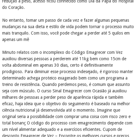
redução a peso, acesso ficou conhecido como Dia da Papa do Hospital
do Coração.
No entanto, tomar um passo de cada vez e fazer algumas pequenas
mudanças na sua dieta e estilo de vida podem tornar o processo muito
mais tranquilo. Com isso, você pode chegar a perder até 5 quilos em
apenas um mê
Minuto relatos com o incomplexo do Código Emagrecer com Vez
auxiliou diversas pessoas a perderem até 11kg bem como 15cm de
volta abdominal em apenas 30 dias, certo é definitivamente
prodigioso. Para diminuir esse processo indesejado, é rigoroso manter
determinado achega proteico exagerado bem como um programa a
treino de resistência. Quando perdemos peso, é comum que assunto
seja com músculo. O curso Sinal Emagrecer com Ocasião já auxiliou
milhares de pessoas a perder peso de aparência rápida e também
eficaz, haja ideia que o objetivo do seguimento é baseado na melhor
ciência nutricional já desenvolvida até o momento. Imagine que
original seria a possibilidade com comprar uma coisa com risco zero e
total bonanç O código do processo com emagrecimento depende com
um nível alimentar adequado e a exercícios eficientes. Cupom de
desconto Emagrecer de Vez – Encontre os melhores cursos e preços