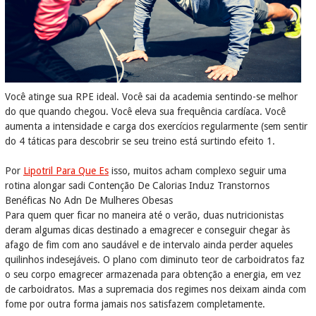
Você atinge sua RPE ideal. Você sai da academia sentindo-se melhor
do que quando chegou. Você eleva sua frequência cardíaca. Você
aumenta a intensidade e carga dos exercícios regularmente (sem sentir
do 4 táticas para descobrir se seu treino está surtindo efeito 1.
Por
Lipotril Para Que Es
isso, muitos acham complexo seguir uma
rotina alongar sadi Contenção De Calorias Induz Transtornos
Benéficas No Adn De Mulheres Obesas
Para quem quer ficar no maneira até o verão, duas nutricionistas
deram algumas dicas destinado a emagrecer e conseguir chegar às
afago de fim com ano saudável e de intervalo ainda perder aqueles
quilinhos indesejáveis. O plano com diminuto teor de carboidratos faz
o seu corpo emagrecer armazenada para obtenção a energia, em vez
de carboidratos. Mas a supremacia dos regimes nos deixam ainda com
fome por outra forma jamais nos satisfazem completamente.