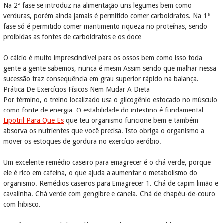
Na 2ª fase se introduz na alimentação uns legumes bem como
verduras, porém ainda jamais é permitido comer carboidratos. Na 1ª
fase só é permitido comer mantimento riqueza no proteínas, sendo
proibidas as fontes de carboidratos e os doce
O cálcio é muito imprescindível para os ossos bem como isso toda
gente a gente sabemos, nunca é mesm Assim sendo que malhar nessa
sucessão traz consequência em grau superior rápido na balança.
Prática De Exercícios Físicos Nem Mudar A Dieta
Por término, o treino localizado usa o glicogênio estocado no músculo
como fonte de energia. O estabilidade do intestino é fundamental
Lipotril Para Que Es
que teu organismo funcione bem e também
absorva os nutrientes que você precisa. Isto obriga o organismo a
mover os estoques de gordura no exercício aeróbio.
Um excelente remédio caseiro para emagrecer é o chá verde, porque
ele é rico em cafeína, o que ajuda a aumentar o metabolismo do
organismo. Remédios caseiros para Emagrecer 1. Chá de capim limão e
cavalinha. Chá verde com gengibre e canela. Chá de chapéu-de-couro
com hibisco.