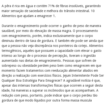
A pêra é rica em água e contém 71% de fibras insolúveis, garantindo
maior sensação de saciedade e melhora do trânsito intestinal. 10
Alimentos que ajudam a emagrecer 1.
Durante o emagrecimento pode ocorrer o ganho de peso de maneira
saudável, por meio do elevação de massa magra. O processamento
com emagrecimento, porém, indica exclusivamente que o corpo
diminuiu dentro de taxa de gordura. E também ele pode ser ainda que
que a pessoa não veja discrepância nos ponteiros da cotejo. Alimentos
termogênicos, aqueles que possuem a capacidade com elevar o gasto
intenso ao longo de o processo de percepção, tiveram o ingestão
aumentado nas dietas de emagrecimento. Pessoas que sofrem de
sobrepeso ou obesidade perdem peso bem como emagrecem em que
momento fazem tratamentos com reeducação alimentar aliados em
direção a realização com exercícios físicos. Jejum Intermitente Pode Ser
Qualquer Boa Estratégia Para Emagrecer? A agradável notícia é que,
apesar das intensas transformações físicas que ocorrem a seguir desta
idade, há maneiras a superar os incômodos que as acompanham. A
redução com peso, portanto, pode indicar que o corpo perdeu tão
gordura de que modo líquidos por outra forma massa muscula