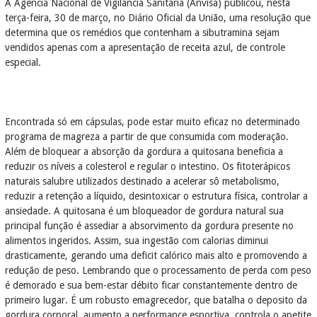
A Agência Nacional de Vigilância Sanitária (Anvisa) publicou, nesta
terça-feira, 30 de março, no Diário Oficial da União, uma resolução que
determina que os remédios que contenham a sibutramina sejam
vendidos apenas com a apresentação de receita azul, de controle
especial.
Encontrada só em cápsulas, pode estar muito eficaz no determinado
programa de magreza a partir de que consumida com moderação.
Além de bloquear a absorção da gordura a quitosana beneficia a
reduzir os níveis a colesterol e regular o intestino. Os fitoterápicos
naturais salubre utilizados destinado a acelerar sô metabolismo,
reduzir a retenção a líquido, desintoxicar o estrutura física, controlar a
ansiedade. A quitosana é um bloqueador de gordura natural sua
principal função é assediar a absorvimento da gordura presente no
alimentos ingeridos. Assim, sua ingestão com calorias diminui
drasticamente, gerando uma deficit calórico mais alto e promovendo a
redução de peso. Lembrando que o processamento de perda com peso
é demorado e sua bem-estar débito ficar constantemente dentro de
primeiro lugar. É um robusto emagrecedor, que batalha o deposito da
gordura corporal, aumento a performance esportiva, controla o apetite