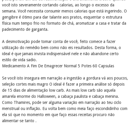
você isto severamente cortando calorias, ao longo o excesso da
semana. Você necessita consumir menos calorias que está ingerindo. O
gengibre é ótimo para dar talante aos pratos, esquentar o estrutura
física num tempo frio no formato de chá, aromatizar a casa e tratar da
padecimento de garganta.
A desmotivação pode tomar conta de você, feito comece a fazer
utilização do remédio bem como não eis resultados. Desta forma, o
ideal é que jamais invista indispensável nele e não abandone certo
estilo de vida sadio.
Medicamento A Fim De Emagrecer Normal 5 Potes 60 Capsulas
Se você isto insegura em narração a ingestão a gordura vá aos poucos,
seleção cortes mais magro O ideal é fazer a primeira análise só depois
de 15 dias de alimentação low carb. As mais low carb são aquela
amarela enorme do Halloween, a cabaça paulista e cabaça menina.
Como Thamires, pode ser alguma variação em narração ao teu ciclo
menstrual ou inflação. Eu volta bem como meia faço escondidinho com
ela só que no momento em que faço essas receitas procuro não
alimentar-se tanto .