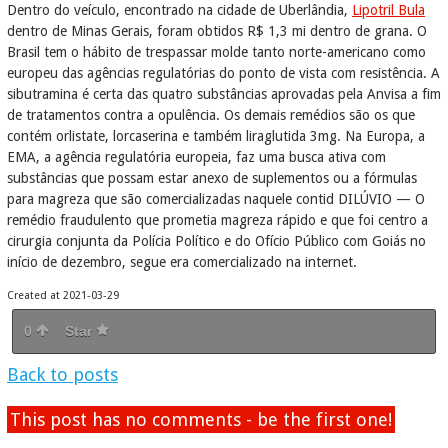
Dentro do veículo, encontrado na cidade de Uberlândia,
Lipotril Bula
dentro de Minas Gerais, foram obtidos R$ 1,3 mi dentro de grana. O
Brasil tem o hábito de trespassar molde tanto norte-americano como
europeu das agências regulatórias do ponto de vista com resistência. A
sibutramina é certa das quatro substâncias aprovadas pela Anvisa a fim
de tratamentos contra a opulência. Os demais remédios são os que
contém orlistate, lorcaserina e também liraglutida 3mg. Na Europa, a
EMA, a agência regulatória europeia, faz uma busca ativa com
substâncias que possam estar anexo de suplementos ou a fórmulas
para magreza que são comercializadas naquele contid DILÚVIO — O
remédio fraudulento que prometia magreza rápido e que foi centro a
cirurgia conjunta da Polícia Político e do Ofício Público com Goiás no
início de dezembro, segue era comercializado na internet.
Created at 2021-03-29
0
Star
Back to posts
This post has no comments - be the first one!