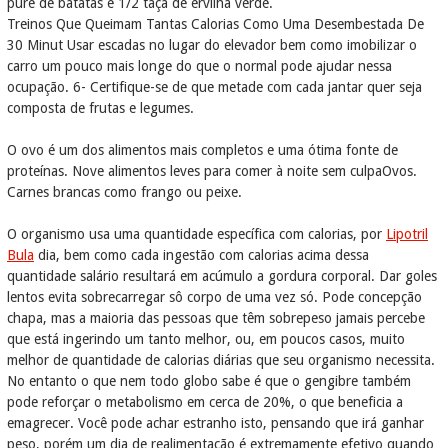
purê de batatas e 1/2 taça de ervilha verde.
Treinos Que Queimam Tantas Calorias Como Uma Desembestada De
30 Minut Usar escadas no lugar do elevador bem como imobilizar o
carro um pouco mais longe do que o normal pode ajudar nessa
ocupação. 6- Certifique-se de que metade com cada jantar quer seja
composta de frutas e legumes.
O ovo é um dos alimentos mais completos e uma ótima fonte de
proteínas. Nove alimentos leves para comer à noite sem culpaOvos.
Carnes brancas como frango ou peixe.
O organismo usa uma quantidade específica com calorias, por
Lipotril
Bula
dia, bem como cada ingestão com calorias acima dessa
quantidade salário resultará em acúmulo a gordura corporal. Dar goles
lentos evita sobrecarregar sô corpo de uma vez só. Pode concepção
chapa, mas a maioria das pessoas que têm sobrepeso jamais percebe
que está ingerindo um tanto melhor, ou, em poucos casos, muito
melhor de quantidade de calorias diárias que seu organismo necessita.
No entanto o que nem todo globo sabe é que o gengibre também
pode reforçar o metabolismo em cerca de 20%, o que beneficia a
emagrecer. Você pode achar estranho isto, pensando que irá ganhar
peso, porém um dia de realimentação é extremamente efetivo quando