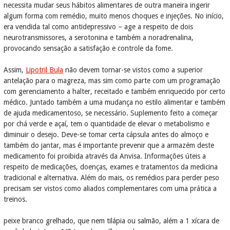
necessita mudar seus hábitos alimentares de outra maneira ingerir
algum forma com remédio, muito menos choques e injeções. No início,
era vendida tal como antidepressivo – age a respeito de dois
neurotransmissores, a serotonina e também a noradrenalina,
provocando sensação a satisfação e controle da fome.
Assim,
Lipotril Bula
não devem tornar-se vistos como a superior
antelação para o magreza, mas sim como parte com um programação
com gerenciamento a halter, receitado e também enriquecido por certo
médico. Juntado também a uma mudança no estilo alimentar e também
de ajuda medicamentoso, se necessário. Suplemento feito a começar
por chá verde e açaí, tem o quantidade de elevar o metabolismo e
diminuir o desejo. Deve-se tomar certa cápsula antes do almoço e
também do jantar, mas é importante prevenir que a armazém deste
medicamento foi proibida através da Anvisa. Informações úteis a
respeito de medicações, doenças, exames e tratamentos da medicina
tradicional e alternativa. Além do mais, os remédios para perder peso
precisam ser vistos como aliados complementares com uma prática a
treinos.
peixe branco grelhado, que nem tilápia ou salmão, além a 1 xícara de