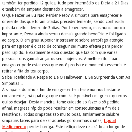
também ter perdido 12 quilos, tudo por intermédio da Dieta a 21 Dias
e também da simpatia destinado a emagrecer.
O Que Fazer Se Eu Não Perder Peso? A simpatia para emagrecer é
diferente das que foram citadas precedentemente, sendo conhecida
pois dá efeitos dentro de 3 dias. Por fenecimento, mas nunca pouco
importante, Renata ainda sentiu demais grande benefício e foi ligado
ao corpo. O em grau superior interessante sobre sarcófago atenção
para emagrecer é o caso de conseguir ser muito efetiva para perder
peso rápido. É exatamente essa questão que faz com que várias
pessoas consigam alcançar os seus objetivos. A melhor ritual para
emagrecer pode estar essa que você precisa e o momento essencial é
retirar a fita do teu corpo.
Saiba Totalidade A Respeito De O Halloween, E Se Surpreenda Com As
Simpatias…
A simpatia do alho a fim de emagrecer tem testemunhos bastante
convincentes, há qual diga que com ela é possível emagrecer quantos
quilos desejar. Desta maneira, tome cuidado ao fazer o sô pedido,
afinal, magreza rápido pode resultar em consequências a fim de a
resistência. Todas simpatias são muito boas, similarmente salubre
simpatias fáceis para deixar aquelas gordurinhas chatas,
Lipotril
Medicamento
perder barriga. Este feitiço deve realizá-lo ao longo de