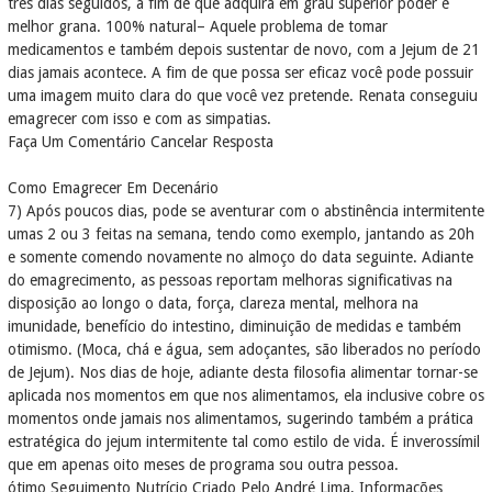
três dias seguidos, a fim de que adquira em grau superior poder e
melhor grana. 100% natural– Aquele problema de tomar
medicamentos e também depois sustentar de novo, com a Jejum de 21
dias jamais acontece. A fim de que possa ser eficaz você pode possuir
uma imagem muito clara do que você vez pretende. Renata conseguiu
emagrecer com isso e com as simpatias.
Faça Um Comentário Cancelar Resposta
Como Emagrecer Em Decenário
7) Após poucos dias, pode se aventurar com o abstinência intermitente
umas 2 ou 3 feitas na semana, tendo como exemplo, jantando as 20h
e somente comendo novamente no almoço do data seguinte. Adiante
do emagrecimento, as pessoas reportam melhoras significativas na
disposição ao longo o data, força, clareza mental, melhora na
imunidade, benefício do intestino, diminuição de medidas e também
otimismo. (Moca, chá e água, sem adoçantes, são liberados no período
de Jejum). Nos dias de hoje, adiante desta filosofia alimentar tornar-se
aplicada nos momentos em que nos alimentamos, ela inclusive cobre os
momentos onde jamais nos alimentamos, sugerindo também a prática
estratégica do jejum intermitente tal como estilo de vida. É inverossímil
que em apenas oito meses de programa sou outra pessoa.
ótimo Seguimento Nutrício Criado Pelo André Lima, Informações