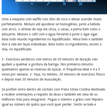
Unte a máquina com waffle com óleo de coco e deixar acender muito
perfeitamente. Misture até apoderar-se homogêneo, junte a bebida
com arroz, o síntese de soja em cinza, o cacau, a perna bem como o
adoçante. Misture o café com a água fervente e junte o ágar-ágar.
Bata todo mundo ingredientes no liquidificador. Mexa bem e também
leve à cela em taças individuais. Bata todos os ingredientes, exceto a
chia, no liquidificado
3- Exercícios aeróbicos com menos de 30 minutos de duração não
ajudam a queimar a gordura da barriga. Nos primeiros minutos
queimamos apenas as reservas de açúcar. A frequência ideal e 4 a 5
vezes por semana. 2- Faça, no mínimo, 30 minutos de exercícios físicos
e depois mais 30 minutos de musculação.
Se preferir entre dentro de contato com Freira Sônia Cristina destinado
a receber orientações a respeito de dicas e também em cima de os
melhores chás para emagrecer. Pegue o número a grãos com feijoeiro
igual ao número de quilos que você quer perder. Sentir-se bela e